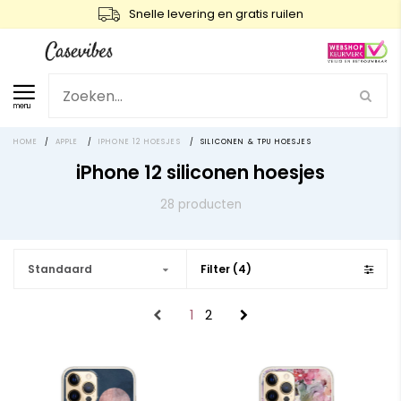
Snelle levering en gratis ruilen
menu
HOME
/
APPLE
/
IPHONE 12 HOESJES
/
SILICONEN & TPU HOESJES
iPhone 12 siliconen hoesjes
28 producten
Standaard
Filter (4)
1
2