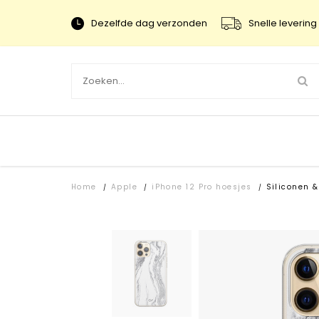
Dezelfde dag verzonden
Snelle levering 
Home
Apple
iPhone 12 Pro hoesjes
Siliconen &
/
/
/