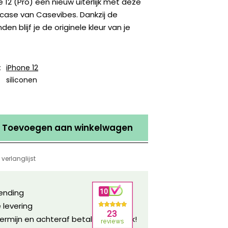
 12 (Pro) een nieuw uiterlijk met deze
tcase van Casevibes. Dankzij de
en blijf je de originele kleur van je
:
iPhone 12
siliconen
Toevoegen aan winkelwagen
verlanglijst
zending
 levering
ermijn en achteraf betalen mogelijk!