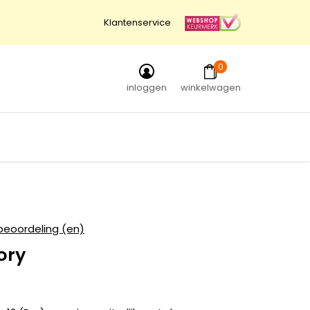
Klantenservice
0
inloggen
winkelwagen
beoordeling (en)
ory