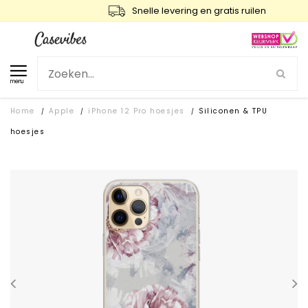
Snelle levering en gratis ruilen
menu
Home
Apple
iPhone 12 Pro hoesjes
Siliconen & TPU
/
/
/
hoesjes