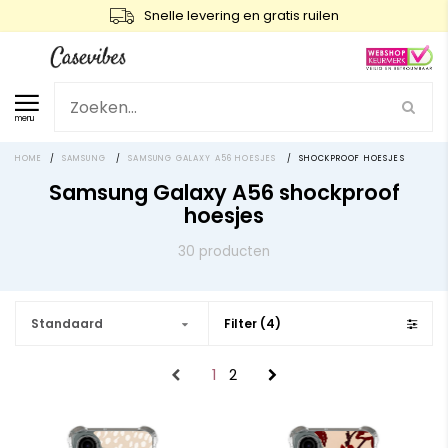
Snelle levering en gratis ruilen
menu
HOME
/
SAMSUNG
/
SAMSUNG GALAXY A56 HOESJES
/
SHOCKPROOF HOESJES
Samsung Galaxy A56 shockproof
hoesjes
30 producten
Standaard
Filter (4)
1
2