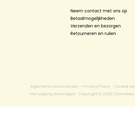
Neem contact met ons op
Betaalmogelijkheden
Verzenden en bezorgen
Retourneren en ruilen
Algemene voorwaarden
-
Privacy Policy
-
Cookie st
Herroeping aanvragen
Copyright © 2026 Casevibes