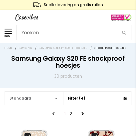
Snelle levering en gratis ruilen
menu
HOME
/
SAMSUNG
/
SAMSUNG GALAXY S20 FE HOESJES
/
SHOCKPROOF HOESJES
Samsung Galaxy S20 FE shockproof
hoesjes
30 producten
Standaard
Filter (4)
1
2