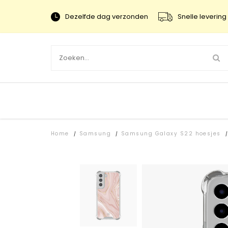
Dezelfde dag verzonden
Snelle levering 
Home
Samsung
Samsung Galaxy S22 hoesjes
/
/
/