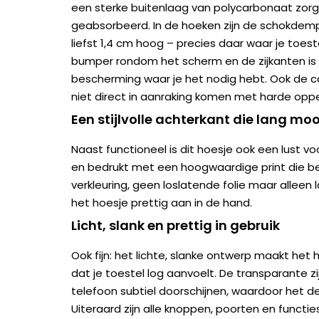
een sterke buitenlaag van polycarbonaat zorg
geabsorbeerd. In de hoeken zijn de schokdem
liefst 1,4 cm hoog – precies daar waar je toest
bumper rondom het scherm en de zijkanten is 
bescherming waar je het nodig hebt. Ook de c
niet direct in aanraking komen met harde oppe
Een stijlvolle achterkant die lang mooi
Naast functioneel is dit hoesje ook een lust v
en bedrukt met een hoogwaardige print die be
verkleuring, geen loslatende folie maar alleen l
het hoesje prettig aan in de hand.
Licht, slank en prettig in gebruik
Ook fijn: het lichte, slanke ontwerp maakt he
dat je toestel log aanvoelt. De transparante zij
telefoon subtiel doorschijnen, waardoor het des
Uiteraard zijn alle knoppen, poorten en functies