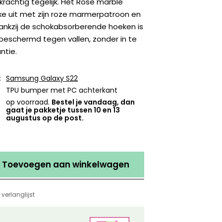
n krachtig tegelijk. Het Rose marble
uxe uit met zijn roze marmerpatroon en
Dankzij de schokabsorberende hoeken is
beschermd tegen vallen, zonder in te
ntie.
:
Samsung Galaxy S22
TPU bumper met PC achterkant
op voorraad.
Bestel je vandaag, dan
gaat je pakketje tussen 10 en 13
augustus op de post.
Toevoegen aan winkelwagen
verlanglijst