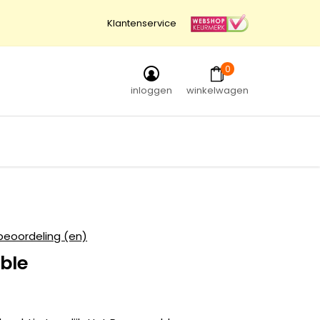
Klantenservice
0
inloggen
winkelwagen
beoordeling (en)
ble