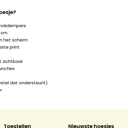
oesje?
chokdempers
2 cm
n het scherm
ste print
ft zichtbaar
uncties
estel dat ondersteunt)
r
Toestellen
Nieuwste hoesjes