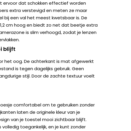
t ervoor dat schokken effectief worden
pers extra verstevigd en meten ze maar
el bij een val het meest kwetsbaar is. De
1,2 cm hoog en biedt zo net dat beetje extra
amerazone is slim verhoogd, zodat je lenzen
rvlakken.
 blijft
oor het oog. De achterkant is mat afgewerkt
stand is tegen dagelijks gebruik. Geen
angdurige stijl. Door de zachte textuur voelt
t hoesje comfortabel om te gebruiken zonder
kanten laten de originele kleur van je
ign van je toestel mooi zichtbaar blijft.
 volledig toegankelijk, en je kunt zonder