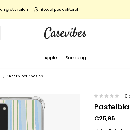
en gratis ruilen
Betaal pas achteraf!
Apple
Samsung
s
Shockproof hoesjes
/
0 
Pastelbl
€25,95