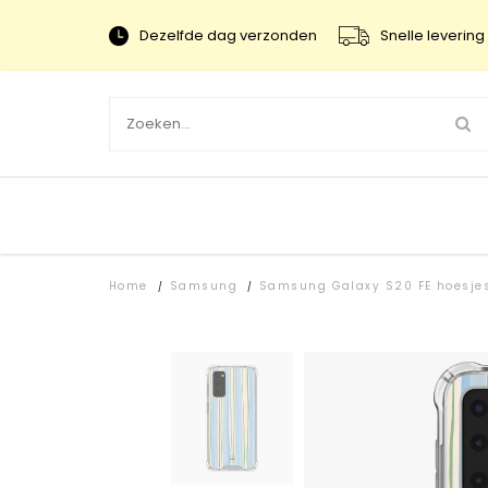
Dezelfde dag verzonden
Snelle levering 
Home
Samsung
Samsung Galaxy S20 FE hoesje
/
/