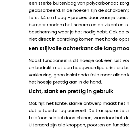
een sterke buitenlaag van polycarbonaat zorg
geabsorbeerd. In de hoeken zijn de schokdem
liefst 1,4 cm hoog – precies daar waar je toest
bumper rondom het scherm en de zijkanten is 
bescherming waar je het nodig hebt. Ook de c
niet direct in aanraking komen met harde oppe
Een stijlvolle achterkant die lang mooi
Naast functioneel is dit hoesje ook een lust v
en bedrukt met een hoogwaardige print die be
verkleuring, geen loslatende folie maar alleen l
het hoesje prettig aan in de hand.
Licht, slank en prettig in gebruik
Ook fijn: het lichte, slanke ontwerp maakt he
dat je toestel log aanvoelt. De transparante zij
telefoon subtiel doorschijnen, waardoor het des
Uiteraard zijn alle knoppen, poorten en functies