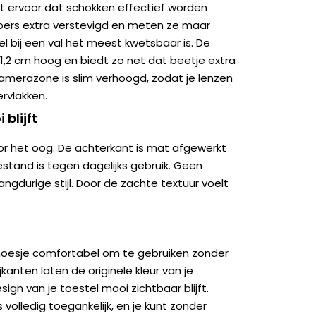
t ervoor dat schokken effectief worden
pers extra verstevigd en meten ze maar
el bij een val het meest kwetsbaar is. De
1,2 cm hoog en biedt zo net dat beetje extra
amerazone is slim verhoogd, zodat je lenzen
rvlakken.
 blijft
oor het oog. De achterkant is mat afgewerkt
stand is tegen dagelijks gebruik. Geen
angdurige stijl. Door de zachte textuur voelt
t hoesje comfortabel om te gebruiken zonder
kanten laten de originele kleur van je
ign van je toestel mooi zichtbaar blijft.
 volledig toegankelijk, en je kunt zonder