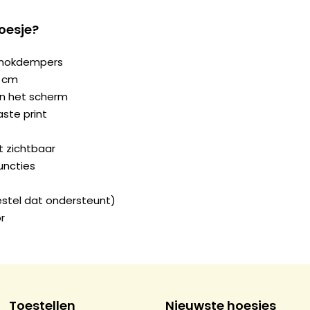
oesje?
chokdempers
2 cm
n het scherm
ste print
ft zichtbaar
uncties
estel dat ondersteunt)
r
Toestellen
Nieuwste hoesjes