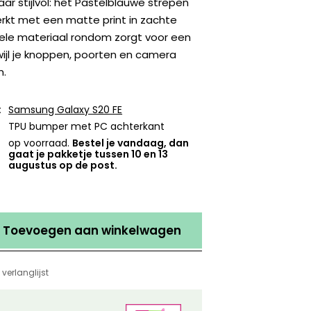
aar stijlvol: het Pastelblauwe strepen
rkt met een matte print in zachte
ibele materiaal rondom zorgt voor een
rwijl je knoppen, poorten en camera
n.
:
Samsung Galaxy S20 FE
TPU bumper met PC achterkant
op voorraad.
Bestel je vandaag, dan
gaat je pakketje tussen 10 en 13
augustus op de post.
Toevoegen aan winkelwagen
verlanglijst