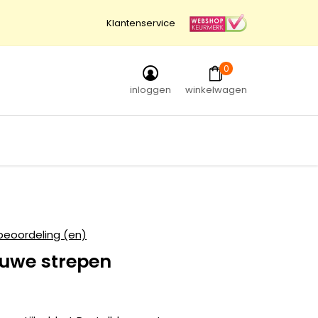
Klantenservice
0
inloggen
winkelwagen
beoordeling (en)
auwe strepen