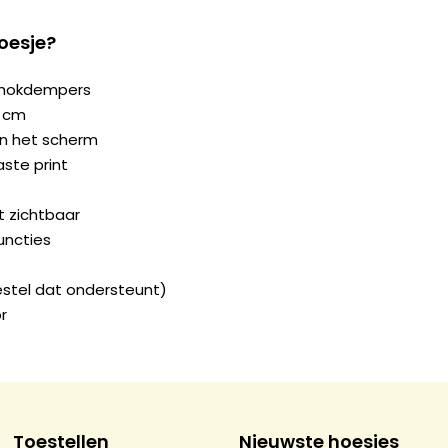
oesje?
chokdempers
2 cm
n het scherm
ste print
ft zichtbaar
uncties
estel dat ondersteunt)
r
Toestellen
Nieuwste hoesjes