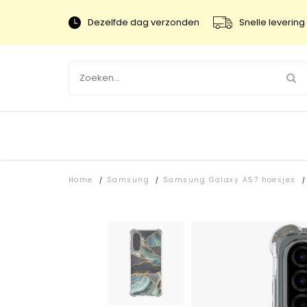
Dezelfde dag verzonden
Snelle levering 
Home
Samsung
Samsung Galaxy A57 hoesjes
/
/
/