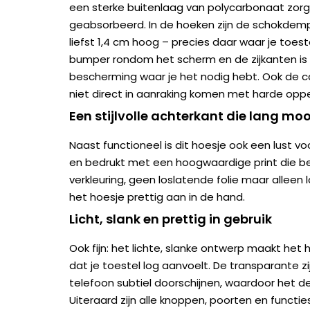
een sterke buitenlaag van polycarbonaat zorg
geabsorbeerd. In de hoeken zijn de schokdem
liefst 1,4 cm hoog – precies daar waar je toest
bumper rondom het scherm en de zijkanten is 
bescherming waar je het nodig hebt. Ook de c
niet direct in aanraking komen met harde oppe
Een stijlvolle achterkant die lang mooi
Naast functioneel is dit hoesje ook een lust v
en bedrukt met een hoogwaardige print die be
verkleuring, geen loslatende folie maar alleen l
het hoesje prettig aan in de hand.
Licht, slank en prettig in gebruik
Ook fijn: het lichte, slanke ontwerp maakt he
dat je toestel log aanvoelt. De transparante zij
telefoon subtiel doorschijnen, waardoor het des
Uiteraard zijn alle knoppen, poorten en functies