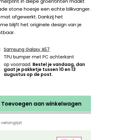
armerprint in diepe groentinten maakt
ade stone hoesje een echte blikvanger.
 mat afgewerkt. Dankzij het
e blijft het originele design van je
tbaar.
:
Samsung Galaxy A57
TPU bumper met PC achterkant
op voorraad.
Bestel je vandaag, dan
gaat je pakketje tussen 10 en 13
augustus op de post.
Toevoegen aan winkelwagen
verlanglijst