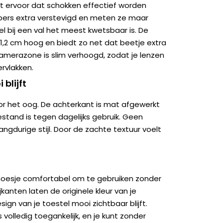
t ervoor dat schokken effectief worden
pers extra verstevigd en meten ze maar
el bij een val het meest kwetsbaar is. De
1,2 cm hoog en biedt zo net dat beetje extra
amerazone is slim verhoogd, zodat je lenzen
rvlakken.
 blijft
oor het oog. De achterkant is mat afgewerkt
stand is tegen dagelijks gebruik. Geen
angdurige stijl. Door de zachte textuur voelt
t hoesje comfortabel om te gebruiken zonder
kanten laten de originele kleur van je
ign van je toestel mooi zichtbaar blijft.
 volledig toegankelijk, en je kunt zonder