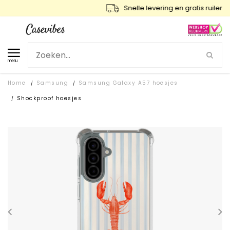
Snelle levering en gratis ruilen
menu
Home
Samsung
Samsung Galaxy A57 hoesjes
/
/
Shockproof hoesjes
/