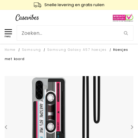
Snelle levering en gratis ruilen
menu
Home
Samsung
Samsung Galaxy A57 hoesjes
Hoesjes
/
/
/
met koord