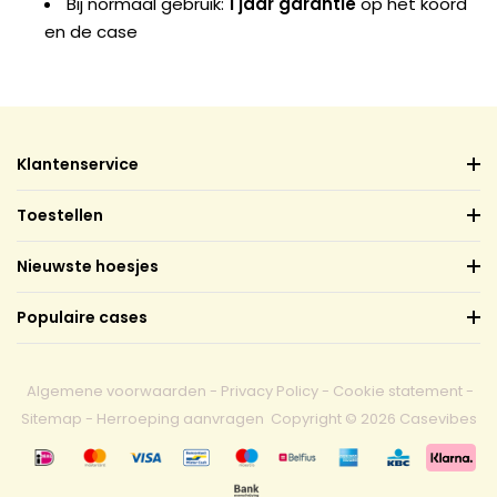
Bij normaal gebruik:
1 jaar garantie
op het koord
en de case
Klantenservice
Toestellen
Nieuwste hoesjes
Populaire cases
Algemene voorwaarden
-
Privacy Policy
-
Cookie statement
-
Sitemap
-
Herroeping aanvragen
Copyright © 2026 Casevibes