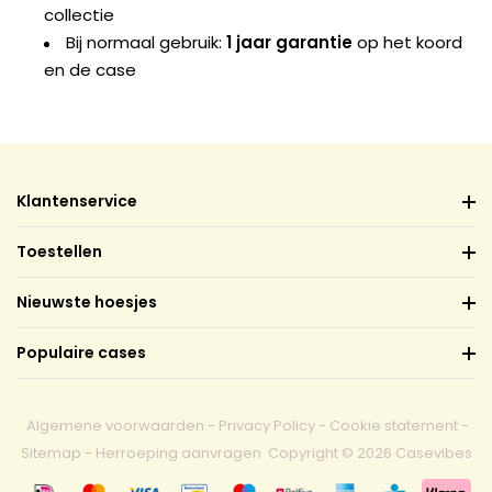
collectie
Bij normaal gebruik:
1 jaar garantie
op het koord
en de case
Klantenservice
Toestellen
Nieuwste hoesjes
Populaire cases
Algemene voorwaarden
-
Privacy Policy
-
Cookie statement
-
Sitemap
-
Herroeping aanvragen
Copyright © 2026 Casevibes