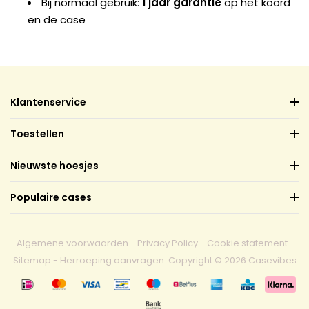
Bij normaal gebruik:
1 jaar garantie
op het koord
en de case
Klantenservice
Toestellen
Nieuwste hoesjes
Populaire cases
Algemene voorwaarden
-
Privacy Policy
-
Cookie statement
-
Sitemap
-
Herroeping aanvragen
Copyright © 2026 Casevibes