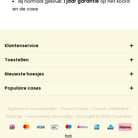
Bij normaal gebruik:
1 jaar garantie
op het koord
en de case
Klantenservice
Toestellen
Nieuwste hoesjes
Populaire cases
Algemene voorwaarden
-
Privacy Policy
-
Cookie statement
-
Sitemap
-
Herroeping aanvragen
Copyright © 2026 Casevibes