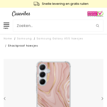
Snelle levering en gratis ruilen
menu
Home
Samsung
Samsung Galaxy A55 hoesjes
/
/
Shockproof hoesjes
/