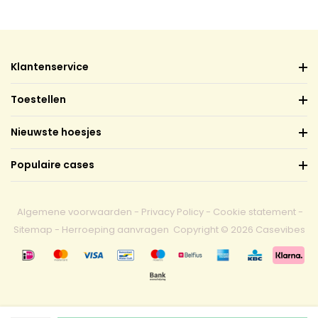
Klantenservice
Toestellen
Nieuwste hoesjes
Populaire cases
Algemene voorwaarden
-
Privacy Policy
-
Cookie statement
-
Sitemap
-
Herroeping aanvragen
Copyright © 2026 Casevibes