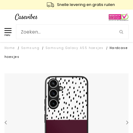
Snelle levering en gratis ruilen
menu
Home
Samsung
Samsung Galaxy A55 hoesjes
Hardcase
/
/
/
hoesjes