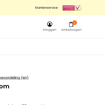
Klantenservice
0
inloggen
winkelwagen
beoordeling (en)
oom