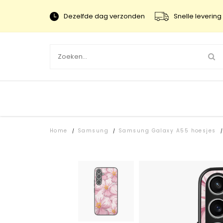
Dezelfde dag verzonden
Snelle levering 
Home
Samsung
Samsung Galaxy A55 hoesjes
/
/
/