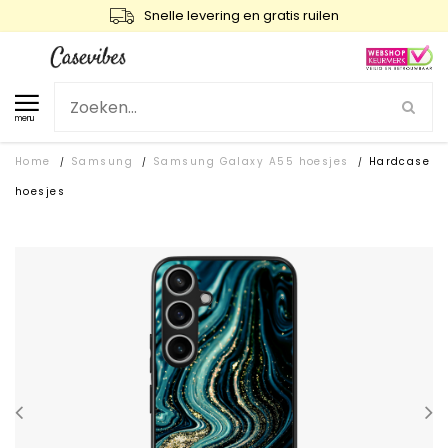
Snelle levering en gratis ruilen
menu
Home
Samsung
Samsung Galaxy A55 hoesjes
Hardcase
/
/
/
hoesjes