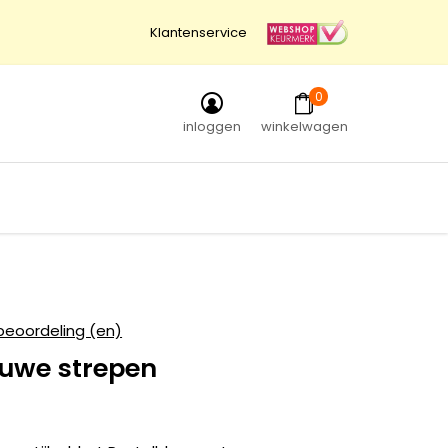
Klantenservice
0
inloggen
winkelwagen
beoordeling (en)
auwe strepen