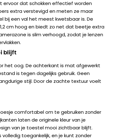
t ervoor dat schokken effectief worden
pers extra verstevigd en meten ze maar
el bij een val het meest kwetsbaar is. De
1,2 cm hoog en biedt zo net dat beetje extra
amerazone is slim verhoogd, zodat je lenzen
rvlakken.
 blijft
oor het oog. De achterkant is mat afgewerkt
stand is tegen dagelijks gebruik. Geen
angdurige stijl. Door de zachte textuur voelt
t hoesje comfortabel om te gebruiken zonder
kanten laten de originele kleur van je
ign van je toestel mooi zichtbaar blijft.
 volledig toegankelijk, en je kunt zonder