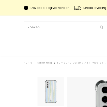
Dezelfde dag verzonden
Snelle levering 
Home
Samsung
Samsung Galaxy A54 hoesjes
/
/
/