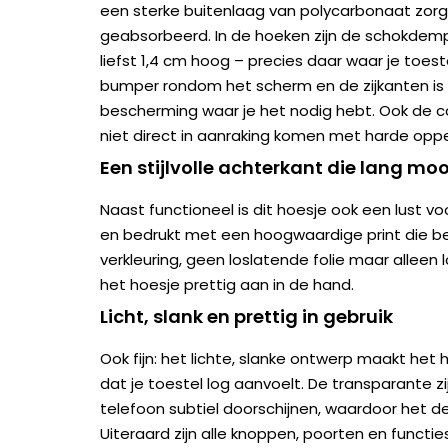
een sterke buitenlaag van polycarbonaat zorg
geabsorbeerd. In de hoeken zijn de schokdem
liefst 1,4 cm hoog – precies daar waar je toest
bumper rondom het scherm en de zijkanten is 
bescherming waar je het nodig hebt. Ook de c
niet direct in aanraking komen met harde oppe
Een stijlvolle achterkant die lang mooi
Naast functioneel is dit hoesje ook een lust v
en bedrukt met een hoogwaardige print die be
verkleuring, geen loslatende folie maar alleen l
het hoesje prettig aan in de hand.
Licht, slank en prettig in gebruik
Ook fijn: het lichte, slanke ontwerp maakt he
dat je toestel log aanvoelt. De transparante zij
telefoon subtiel doorschijnen, waardoor het des
Uiteraard zijn alle knoppen, poorten en functies