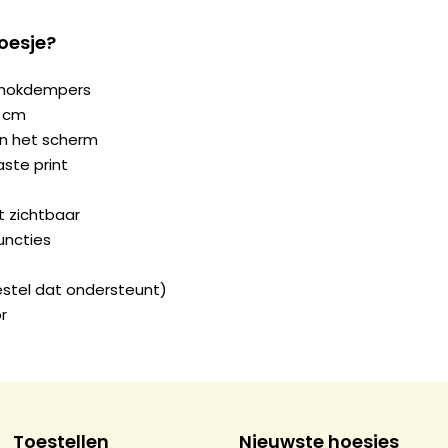
oesje?
chokdempers
2 cm
n het scherm
ste print
ft zichtbaar
uncties
estel dat ondersteunt)
r
Toestellen
Nieuwste hoesjes