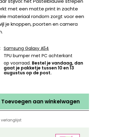
aar stijlvol: het Pastelblauwe strepen
rkt met een matte print in zachte
ibele materiaal rondom zorgt voor een
rwijl je knoppen, poorten en camera
n.
:
Samsung Galaxy A54
TPU bumper met PC achterkant
op voorraad.
Bestel je vandaag, dan
gaat je pakketje tussen 10 en 13
augustus op de post.
Toevoegen aan winkelwagen
verlanglijst