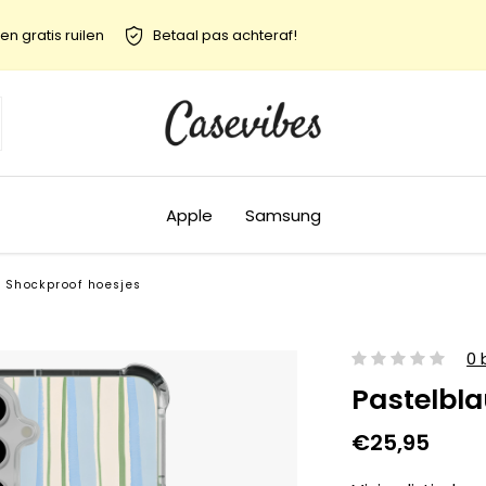
en gratis ruilen
Betaal pas achteraf!
Apple
Samsung
Shockproof hoesjes
0 
Pastelbl
€25,95