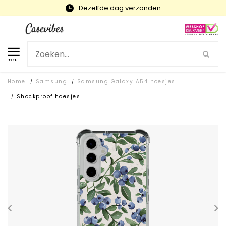
Snelle levering en gratis ruilen
menu
Home
Samsung
Samsung Galaxy A54 hoesjes
/
/
Shockproof hoesjes
/