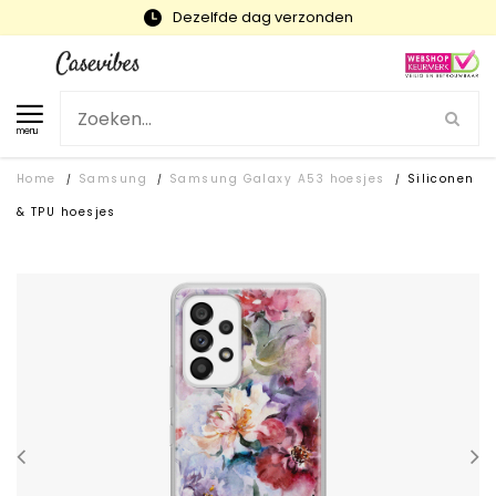
Snelle levering en gratis ruilen
menu
Home
Samsung
Samsung Galaxy A53 hoesjes
Siliconen
/
/
/
& TPU hoesjes