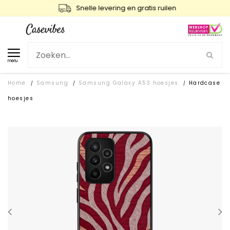
Snelle levering en gratis ruilen
menu
Home
Samsung
Samsung Galaxy A53 hoesjes
Hardcase
/
/
/
hoesjes