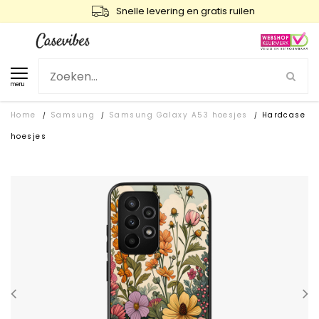
Snelle levering en gratis ruilen
menu
Home
Samsung
Samsung Galaxy A53 hoesjes
Hardcase
/
/
/
hoesjes