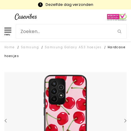
Snelle levering en gratis ruilen
menu
Home
Samsung
Samsung Galaxy A53 hoesjes
Hardcase
/
/
/
hoesjes