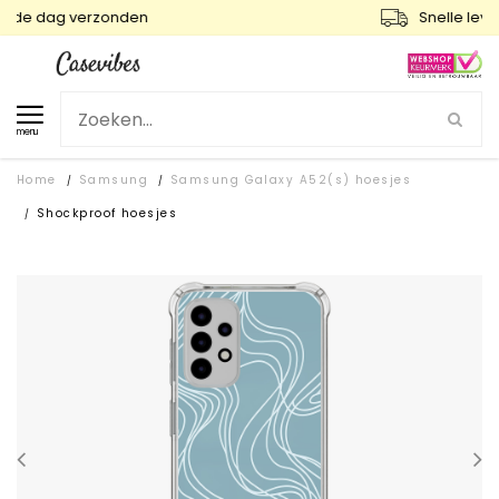
Snelle levering en gratis ruilen
menu
Home
Samsung
Samsung Galaxy A52(s) hoesjes
/
/
Shockproof hoesjes
/