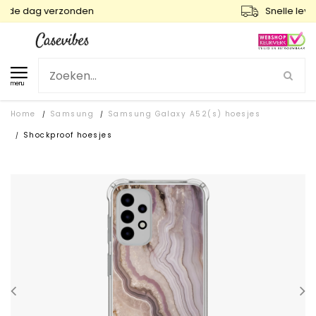
Snelle levering en gratis ruilen
menu
Home
Samsung
Samsung Galaxy A52(s) hoesjes
/
/
Shockproof hoesjes
/