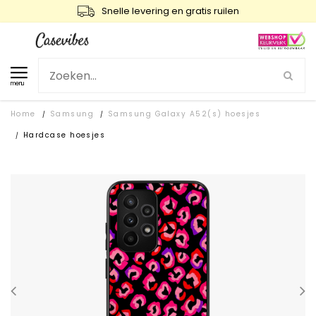
Snelle levering en gratis ruilen
menu
Home
Samsung
Samsung Galaxy A52(s) hoesjes
/
/
Hardcase hoesjes
/