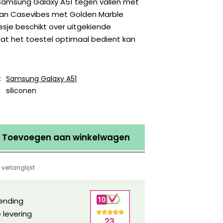
amsung Galaxy A51 tegen vallen met
van Casevibes met Golden Marble
sje beschikt over uitgekiende
dat het toestel optimaal bedient kan
:
Samsung Galaxy A51
siliconen
Toevoegen aan winkelwagen
verlanglijst
zending
 levering