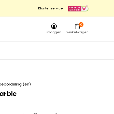
Klantenservice
0
inloggen
winkelwagen
beoordeling (en)
arble