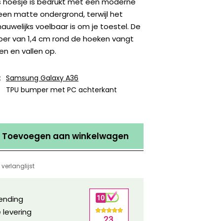
 hoesje is bedrukt met een moderne
een matte ondergrond, terwijl het
auwelijks voelbaar is om je toestel. De
r van 1,4 cm rond de hoeken vangt
n en vallen op.
:
Samsung Galaxy A36
TPU bumper met PC achterkant
Toevoegen aan winkelwagen
verlanglijst
zending
 levering