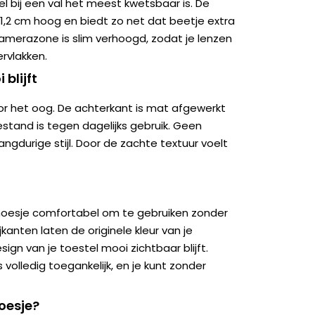
el bij een val het meest kwetsbaar is. De
1,2 cm hoog en biedt zo net dat beetje extra
amerazone is slim verhoogd, zodat je lenzen
rvlakken.
 blijft
oor het oog. De achterkant is mat afgewerkt
stand is tegen dagelijks gebruik. Geen
angdurige stijl. Door de zachte textuur voelt
t hoesje comfortabel om te gebruiken zonder
kanten laten de originele kleur van je
ign van je toestel mooi zichtbaar blijft.
 volledig toegankelijk, en je kunt zonder
oesje?