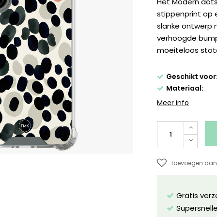
Het Modern dots
stippenprint op 
slanke ontwerp n
verhoogde bumpe
moeiteloos stote
Geschikt voor
Materiaal:
Meer info
toevoegen aan 
Gratis ver
Supersnelle