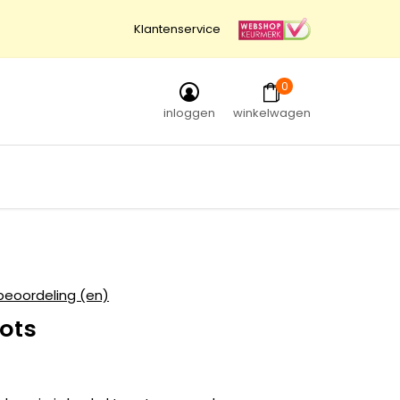
Klantenservice
0
inloggen
winkelwagen
beoordeling (en)
ots