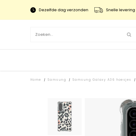
Dezelfde dag verzonden
Snelle levering 
Home
Samsung
Samsung Galaxy A36 hoesjes
/
/
/