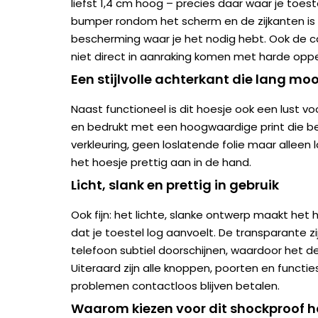
liefst 1,4 cm hoog – precies daar waar je toest
bumper rondom het scherm en de zijkanten is 
bescherming waar je het nodig hebt. Ook de c
niet direct in aanraking komen met harde oppe
Een stijlvolle achterkant die lang mooi
Naast functioneel is dit hoesje ook een lust v
en bedrukt met een hoogwaardige print die be
verkleuring, geen loslatende folie maar alleen l
het hoesje prettig aan in de hand.
Licht, slank en prettig in gebruik
Ook fijn: het lichte, slanke ontwerp maakt he
dat je toestel log aanvoelt. De transparante zij
telefoon subtiel doorschijnen, waardoor het des
Uiteraard zijn alle knoppen, poorten en functies
problemen contactloos blijven betalen.
Waarom kiezen voor dit shockproof h