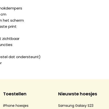
chokdempers
2 cm
n het scherm
ste print
ft zichtbaar
uncties
estel dat ondersteunt)
r
Toestellen
Nieuwste hoesjes
iPhone hoesjes
Samsung Galaxy S23