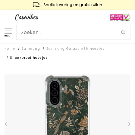
Snelle levering en gratis ruilen
menu
Home
Samsung
Samsung Galaxy A36 hoesjes
/
/
Shockproof hoesjes
/