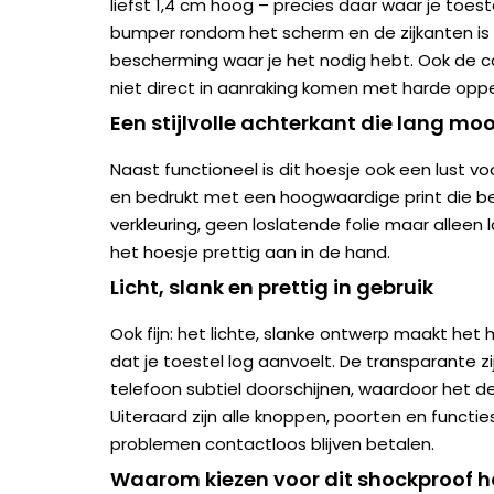
liefst 1,4 cm hoog – precies daar waar je toest
bumper rondom het scherm en de zijkanten is 
bescherming waar je het nodig hebt. Ook de c
niet direct in aanraking komen met harde oppe
Een stijlvolle achterkant die lang mooi
Naast functioneel is dit hoesje ook een lust v
en bedrukt met een hoogwaardige print die be
verkleuring, geen loslatende folie maar alleen l
het hoesje prettig aan in de hand.
Licht, slank en prettig in gebruik
Ook fijn: het lichte, slanke ontwerp maakt he
dat je toestel log aanvoelt. De transparante zij
telefoon subtiel doorschijnen, waardoor het des
Uiteraard zijn alle knoppen, poorten en functies
problemen contactloos blijven betalen.
Waarom kiezen voor dit shockproof h