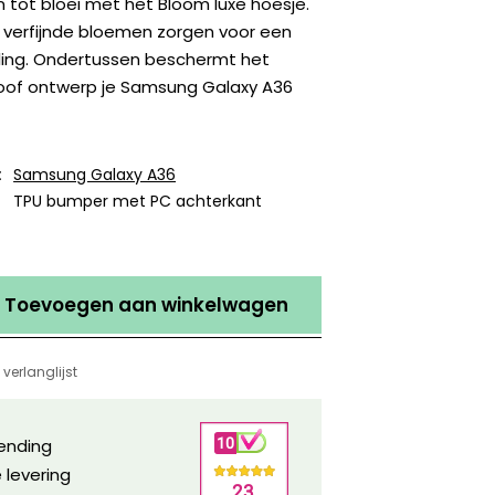
n tot bloei met het Bloom luxe hoesje.
n verfijnde bloemen zorgen voor een
aling. Ondertussen beschermt het
roof ontwerp je Samsung Galaxy A36
:
Samsung Galaxy A36
TPU bumper met PC achterkant
Toevoegen aan winkelwagen
verlanglijst
zending
 levering