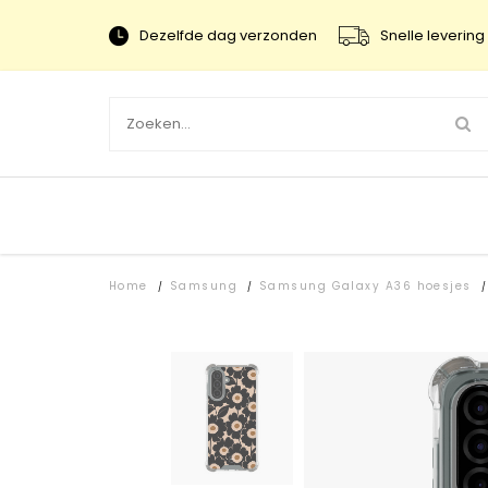
Dezelfde dag verzonden
Snelle levering 
Home
Samsung
Samsung Galaxy A36 hoesjes
/
/
/