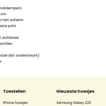
chokdempers
2 cm
n het scherm
ste print
ft zichtbaar
uncties
estel dat ondersteunt)
r
Toestellen
Nieuwste hoesjes
iPhone hoesjes
Samsung Galaxy S23