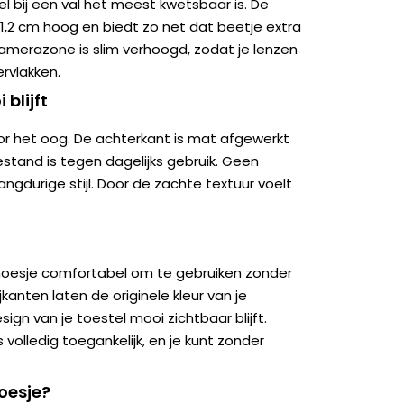
el bij een val het meest kwetsbaar is. De
1,2 cm hoog en biedt zo net dat beetje extra
amerazone is slim verhoogd, zodat je lenzen
rvlakken.
 blijft
oor het oog. De achterkant is mat afgewerkt
stand is tegen dagelijks gebruik. Geen
angdurige stijl. Door de zachte textuur voelt
t hoesje comfortabel om te gebruiken zonder
kanten laten de originele kleur van je
ign van je toestel mooi zichtbaar blijft.
 volledig toegankelijk, en je kunt zonder
oesje?