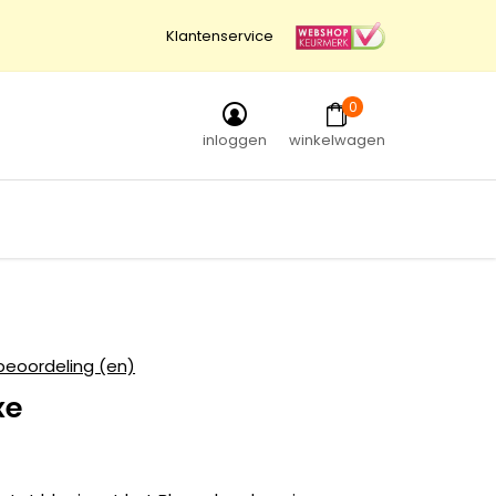
Klantenservice
0
inloggen
winkelwagen
beoordeling (en)
xe