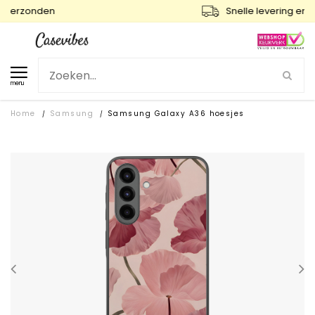
Snelle levering en gratis ruilen
menu
Home
Samsung
Samsung Galaxy A36 hoesjes
/
/