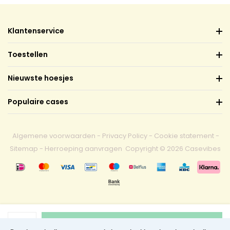
Klantenservice
Toestellen
Nieuwste hoesjes
Populaire cases
Algemene voorwaarden
-
Privacy Policy
-
Cookie statement
-
Sitemap
-
Herroeping aanvragen
Copyright © 2026 Casevibes
1
Toevoegen aan winkelwagen