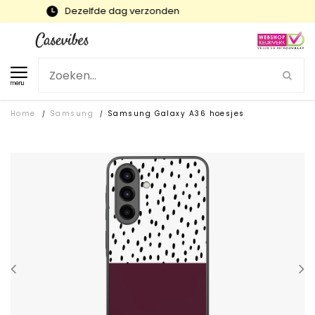
Snelle levering en gratis ruilen
menu
Home
Samsung
Samsung Galaxy A36 hoesjes
/
/