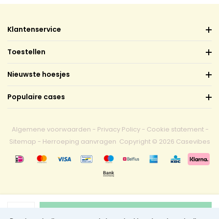
Klantenservice
Toestellen
Nieuwste hoesjes
Populaire cases
Algemene voorwaarden
-
Privacy Policy
-
Cookie statement
-
Sitemap
-
Herroeping aanvragen
Copyright © 2026 Casevibes
1
Toevoegen aan winkelwagen