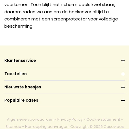
voorkomen. Toch blijft het scherm deels kwetsbaar,
daarom raden we aan om de backcover altijd te
combineren met een screenprotector voor volledige
bescherming.
Klantenservice
Toestellen
Nieuwste hoesjes
Populaire cases
Algemene voorwaarden
-
Privacy Policy
-
Cookie statement
-
Sitemap
-
Herroeping aanvragen
Copyright © 2026 Casevibes