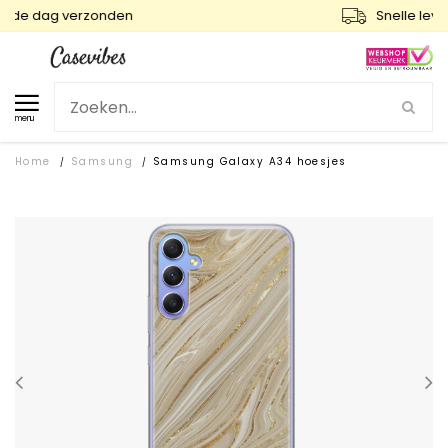
Snelle levering en gratis ruilen
menu
Home
Samsung
Samsung Galaxy A34 hoesjes
/
/