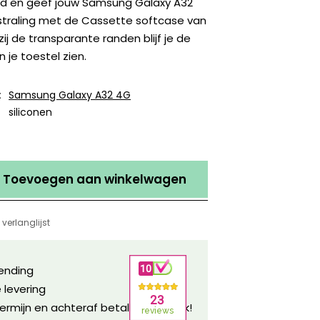
ijd en geef jouw Samsung Galaxy A32
tstraling met de Cassette softcase van
ij de transparante randen blijf je de
n je toestel zien.
:
Samsung Galaxy A32 4G
siliconen
Toevoegen aan winkelwagen
verlanglijst
zending
 levering
ermijn en achteraf betalen mogelijk!