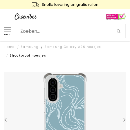
Snelle levering en gratis ruilen
menu
Home
Samsung
Samsung Galaxy A26 hoesjes
/
/
Shockproof hoesjes
/