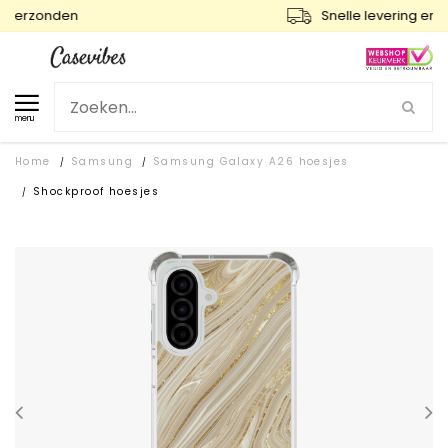
Snelle levering en gratis ruilen
menu
Home
Samsung
Samsung Galaxy A26 hoesjes
/
/
Shockproof hoesjes
/