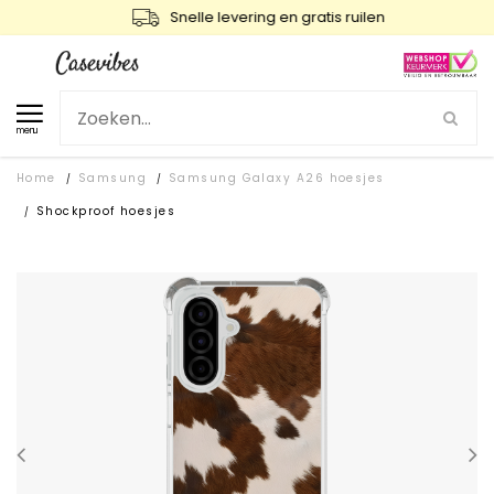
Snelle levering en gratis ruilen
menu
Home
Samsung
Samsung Galaxy A26 hoesjes
/
/
Shockproof hoesjes
/