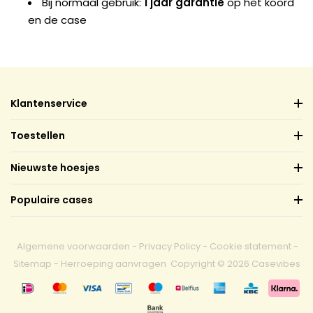
Bij normaal gebruik:
1 jaar garantie
op het koord
en de case
Klantenservice
Toestellen
Nieuwste hoesjes
Populaire cases
Algemene voorwaarden
-
Privacy Policy
-
Cookie statement
-
Sitemap
-
Herroeping aanvragen
Copyright © 2026 Casevibes