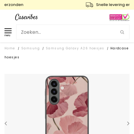
Snelle levering en gratis ruilen
menu
Home
Samsung
Samsung Galaxy A26 hoesjes
Hardcase
/
/
/
hoesjes