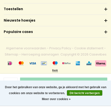
Toestellen
Nieuwste hoesjes
Populaire cases
Algemene voorwaarden
-
Privacy Policy
-
Cookie statement
-
Sitemap
-
Herroeping aanvragen
Copyright © 2026 Casevibes
1
Toevoegen aan winkelwagen
Door het gebruiken van onze website, ga je akkoord met het gebruik van
cookies om onze website te verbeteren.
Dit bericht verbergen
0
Meer over cookies »
Menu
Zoeken
Contact
Winkelwagen