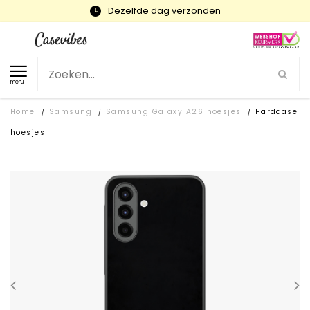
Snelle levering en gratis ruilen
menu
Home
Samsung
Samsung Galaxy A26 hoesjes
Hardcase
/
/
/
hoesjes