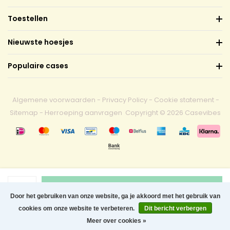
Toestellen
Nieuwste hoesjes
Populaire cases
Algemene voorwaarden
-
Privacy Policy
-
Cookie statement
-
Sitemap
-
Herroeping aanvragen
Copyright © 2026 Casevibes
1
Toevoegen aan winkelwagen
Door het gebruiken van onze website, ga je akkoord met het gebruik van
cookies om onze website te verbeteren.
Dit bericht verbergen
0
Meer over cookies »
Menu
Zoeken
Contact
Winkelwagen