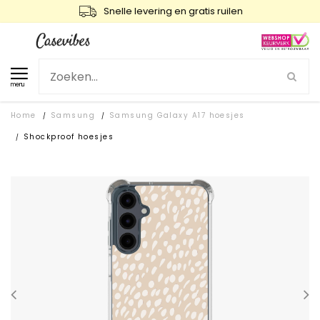
Snelle levering en gratis ruilen
menu
Home
Samsung
Samsung Galaxy A17 hoesjes
/
/
Shockproof hoesjes
/