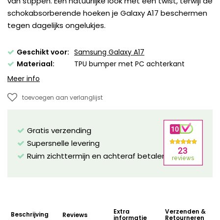
van stippen. Een natuurlijke look met een twist, terwijl de
schokabsorberende hoeken je Galaxy A17 beschermen
tegen dagelijks ongelukjes.
Geschikt voor:
Samsung Galaxy A17
Materiaal:
TPU bumper met PC achterkant
Meer info
toevoegen aan verlanglijst
Gratis verzending
Supersnelle levering
Ruim zichttermijn en achteraf betalen mogelijk!
Extra
Verzenden &
Beschrijving
Reviews
informatie
Retourneren