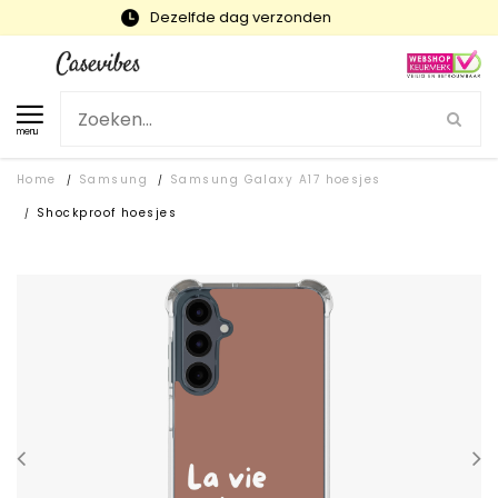
Snelle levering en gratis ruilen
menu
Home
Samsung
Samsung Galaxy A17 hoesjes
/
/
Shockproof hoesjes
/