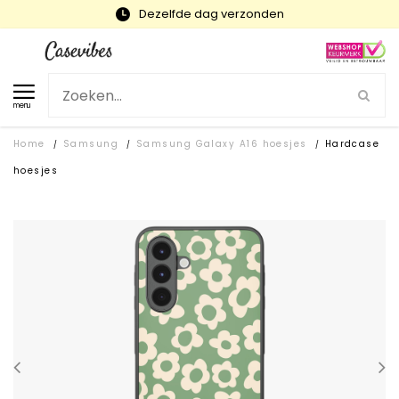
Snelle levering en gratis ruilen
menu
Home
Samsung
Samsung Galaxy A16 hoesjes
Hardcase
/
/
/
hoesjes