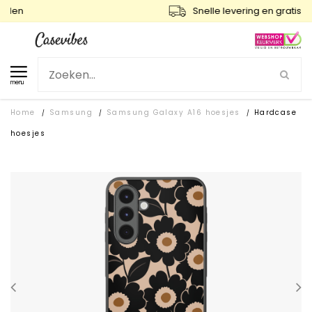
Snelle levering en gratis ruilen
menu
Home
Samsung
Samsung Galaxy A16 hoesjes
Hardcase
/
/
/
hoesjes