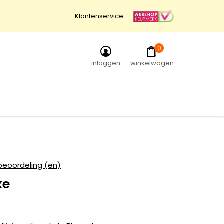
Klantenservice
0
inloggen
winkelwagen
beoordeling (en)
xe