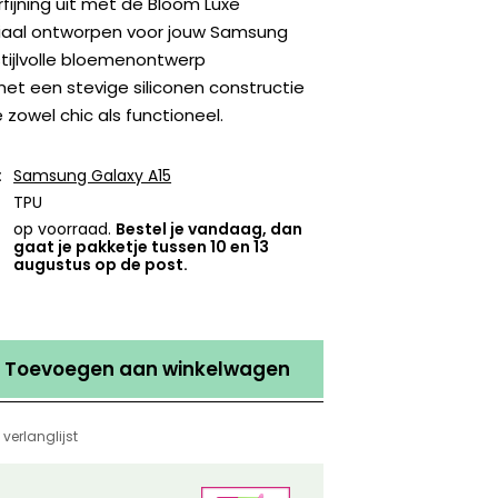
rfijning uit met de Bloom Luxe
iaal ontworpen voor jouw Samsung
stijlvolle bloemenontwerp
t een stevige siliconen constructie
 zowel chic als functioneel.
:
Samsung Galaxy A15
TPU
op voorraad.
Bestel je vandaag, dan
gaat je pakketje tussen 10 en 13
augustus op de post.
Toevoegen aan winkelwagen
verlanglijst