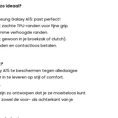
zo ideaal?
ung Galaxy A15: past perfect!
 zachte TPU-randen voor fijne grip.
imme verhoogde randen.
st gewoon in je broekzak of clutch).
den en contactloos betalen.
k?
axy A15 te beschermen tegen alledaagse
in te leveren op stijl of comfort.
?
zijn zo ontworpen dat je ze moeiteloos kunt
 zowel de voor- als achterkant van je