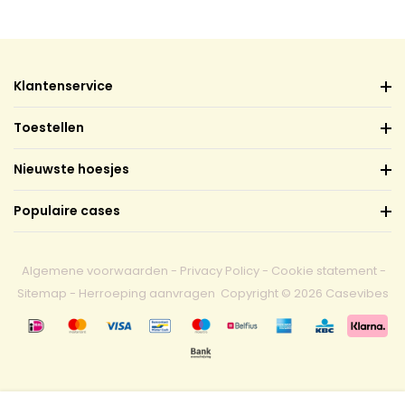
Klantenservice
Toestellen
Nieuwste hoesjes
Populaire cases
Algemene voorwaarden
-
Privacy Policy
-
Cookie statement
-
Sitemap
-
Herroeping aanvragen
Copyright © 2026 Casevibes