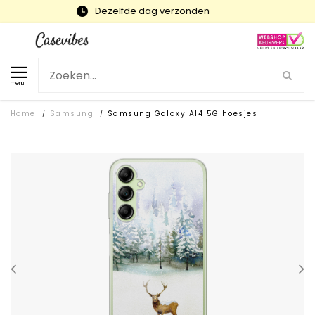
Snelle levering en gratis ruilen
menu
Home
Samsung
Samsung Galaxy A14 5G hoesjes
/
/