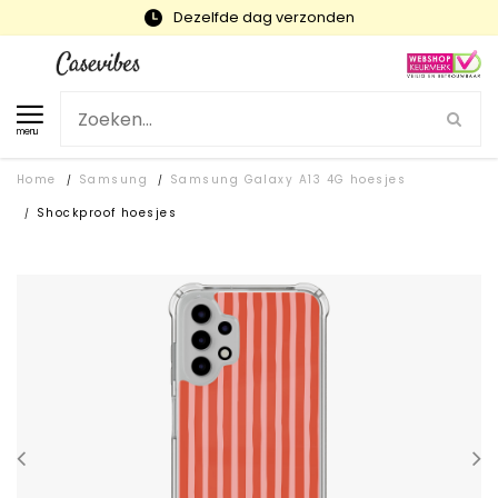
Snelle levering en gratis ruilen
menu
Home
Samsung
Samsung Galaxy A13 4G hoesjes
/
/
Shockproof hoesjes
/